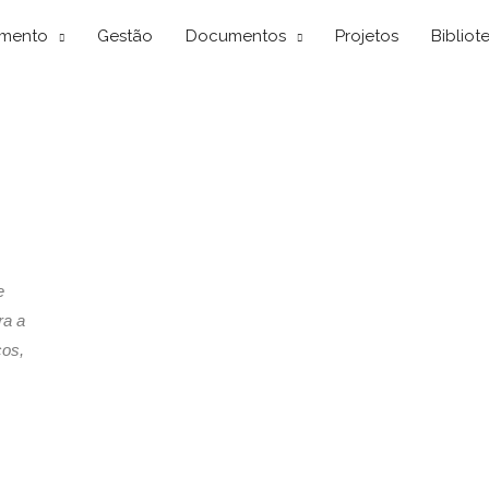
mento
Gestão
Documentos
Projetos
Bibliot
e
ra a
cos,