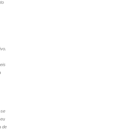
to
ivo.
eis
a
-se
seu
a de