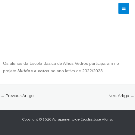
Skip
to
content
Os alunos da Escola Básica de Alhos Vedros participaram no
projeto
Miúdos a votos
no ano letivo de 2022/2023.
←
Previous Artigo
Next Artigo
→
Copyright © 2026 Agrupamento de Escolas José Afonso